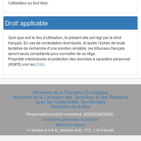
l’utilisateur ou tout tiers.
Droit applicable
Quel que soit le lieu d’utilisation, le présent site est régi par le droit
français. En cas de contestation éventuelle, et après l’échec de toute
tentative de recherche d’une solution amiable, les tribunaux français
seront seuls compétents pour connaître de ce litige.
Propriété intellectuelle et protection des données à caractère personnel
(RGPD) voir les
CGU
.
Ministère de la Transition Écologique
Ministère de la Cohésion des Territoires et des Relations
avec les Collectivités Terrritoriales
Ministère de la Mer
Responsable produit numérique
SG/DNUM/DSGC
.
Conditions générales d'utilisation
Mentions légales
© Version 6.4.9-tc_cerbere-auth_172_119-internet