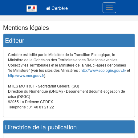
Navigation
Menu principal
principale
Cerbère
Toggle navigatio
Navigation
Mentions légales
et
outils
Editeur
annexes
Cerbère est édité par le Ministère de la Transition Écologique, le
Ministère de la Cohésion des Territoires et des Relations avec les
Collectivités Terrritoriales et le Ministère de la Mer, ci-après dénommés
"le Ministère" (voir les sites des Ministères :
http://www.ecologie.gouv.fr/
et
http://www.mer.gouv.fr
).
MTES MCTRCT - Secrétariat Général (SG)
Direction du Numérique (DNUM) - Département Sécurité et gestion de
crise (DSGC)
92055 La Défense CEDEX
Téléphone : 01 40 81 21 22
Directrice de la publication