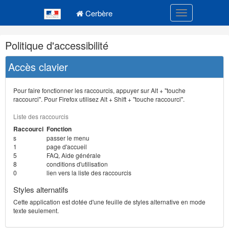
Navigation
Menu principal
principale
Cerbère
Toggle navigatio
Navigation
Politique d'accessibilité
et
outils
Accès clavier
annexes
Pour faire fonctionner les raccourcis, appuyer sur Alt + "touche
raccourci". Pour Firefox utilisez Alt + Shift + "touche raccourci".
Liste des raccourcis
Raccourci
Fonction
s
passer le menu
1
page d'accueil
5
FAQ, Aide générale
8
conditions d'utilisation
0
lien vers la liste des raccourcis
Styles alternatifs
Cette application est dotée d'une feuille de styles alternative en mode
texte seulement.