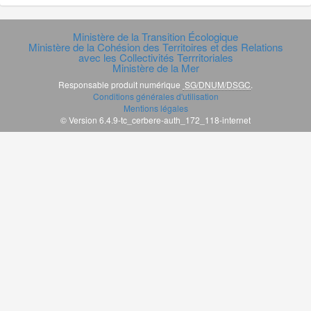
Ministère de la Transition Écologique
Ministère de la Cohésion des Territoires et des Relations
avec les Collectivités Terrritoriales
Ministère de la Mer
Responsable produit numérique
SG/DNUM/DSGC
.
Conditions générales d'utilisation
Mentions légales
© Version 6.4.9-tc_cerbere-auth_172_118-internet